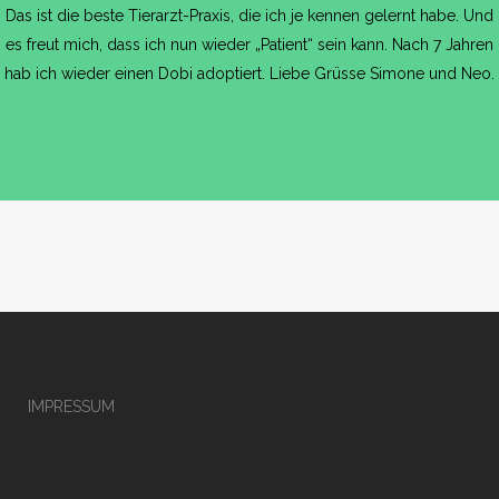
Das ist die beste Tierarzt-Praxis, die ich je kennen gelernt habe. Und
es freut mich, dass ich nun wieder „Patient“ sein kann. Nach 7 Jahren
hab ich wieder einen Dobi adoptiert. Liebe Grüsse Simone und Neo.
IMPRESSUM