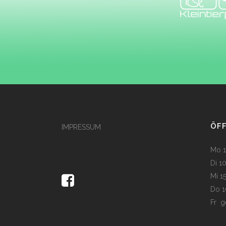
ÖF
IMPRESSUM
Mo 1
Di 1
Mi 1
Do 1
Fr g