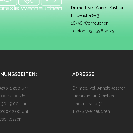
Dr. med. vet. Annett Kastner
Lindenstraße 31
16356 Werneuchen
Telefon: 033 398 74 29
FNUNGSZEITEN:
ADRESSE:
5:30-19:00 Uhr
Dr. med. vet. Annett Kastner
0:00-12:00 Uhr
Tierärztin für Kleintiere
5:30-19:00 Uhr
Lindenstraße 31
0:00-12:00 Uhr
16356 Werneuchen
eschlossen